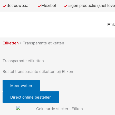
Ga
Betrouwbaar
Flexibel
Eigen productie (snel leve
naar
de
inhoud
Eti
Etiketten
•
Transparante etiketten
Transparante etiketten
Bestel transparante etiketten bij Etikon
Meer weten
Direct online bestellen