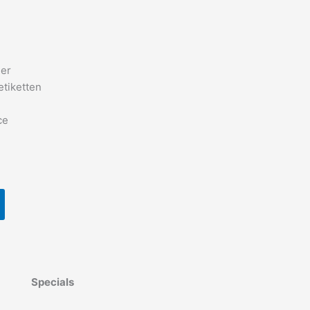
eer
etiketten
ce
Specials