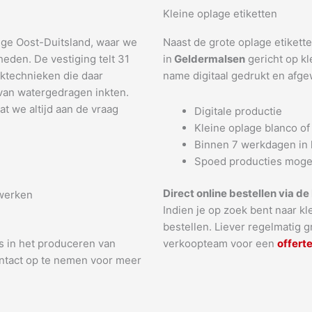
Kleine oplage etiketten
lige Oost-Duitsland, waar we
Naast de grote oplage etikett
eden. De vestiging telt 31
in
Geldermalsen
gericht op k
ktechnieken die daar
name digitaal gedrukt en afge
 van watergedragen inkten.
t we altijd aan de vraag
Digitale productie
Kleine oplage blanco of 
Binnen 7 werkdagen in 
Spoed producties mogel
Direct online bestellen via d
 werken
Indien je op zoek bent naar k
bestellen. Liever regelmatig 
is in het produceren van
verkoopteam voor een
offert
contact op te nemen voor meer