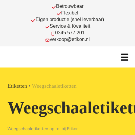
Ga
Betrouwbaar
naar
Flexibel
de
Eigen productie (snel leverbaar)
inhoud
Service & Kwaliteit
0345 577 201
verkoop@etikon.nl
Etiketten
•
Weegschaaletiketten
Weegschaaletiket
Weegschaaletiketten op rol bij Etikon