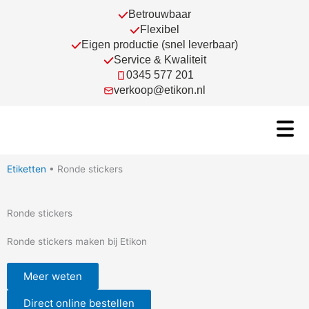
Ga
Betrouwbaar
naar
Flexibel
de
Eigen productie (snel leverbaar)
inhoud
Service & Kwaliteit
0345 577 201
verkoop@etikon.nl
Etiketten
•
Ronde stickers
Ronde stickers
Ronde stickers maken bij Etikon
Meer weten
Direct online bestellen